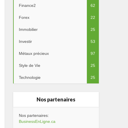
Finance2
62
Forex
22
Immobilier
25
Investir
53
Métaux précieux
97
Style de Vie
25
Technologie
25
Nos partenaires
Nos partenaires:
BusinessEnLigne.ca