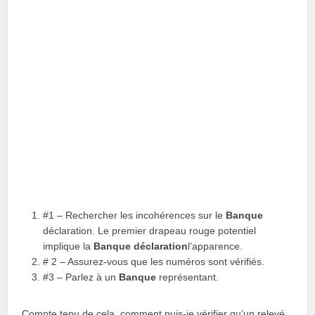
#1 – Rechercher les incohérences sur le
Banque
déclaration. Le premier drapeau rouge potentiel
implique la
Banque
déclaration
l’apparence.
# 2 – Assurez-vous que les numéros sont vérifiés.
#3 – Parlez à un
Banque
représentant.
Compte tenu de cela, comment puis-je vérifier qu’un relevé