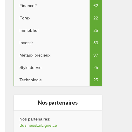
Finance2
62
Forex
22
Immobilier
25
Investir
53
Métaux précieux
97
Style de Vie
25
Technologie
25
Nos partenaires
Nos partenaires:
BusinessEnLigne.ca