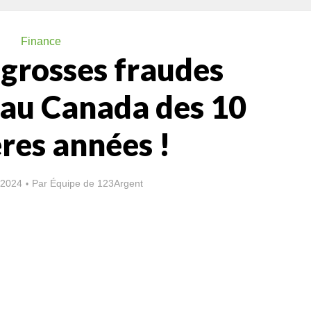
Finance
 grosses fraudes
 au Canada des 10
res années !
 2024
Par
Équipe de 123Argent